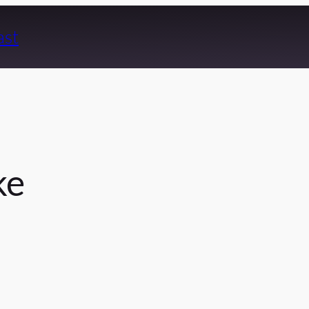
ast
ke