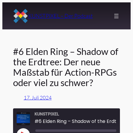
Zum
Inhalt
KUNSTPIXEL – Der Podcast
springen
#6 Elden Ring – Shadow of
the Erdtree: Der neue
Maßstab für Action-RPGs
oder viel zu schwer?
17. Juli 2024
KUNSTPIXEL