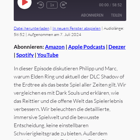
Play
1x
00:00
/
58:52
Episode
ABONNIEREN
TEILEN
Datei herunterladen
|
In neuem Fenster abspielen
|
Audiolänge:
TEILEN
58:52
|
Aufgenommen am 7. Juli 2024
Amazon
Apple Podcasts
Deezer
Spotify
Abonnieren:
Amazon
|
Apple Podcasts
|
Deezer
LINK
YouTube
|
Spotify
|
YouTube
EMBED
RSS FEED
In dieser Episode diskutieren Philipp und Marc,
warum Elden Ring und aktuell der DLC Shadow of
the Erdtree als das beste Spiel aller Zeiten gilt. Wir
vergleichen es mit Dark Souls und erklären, wie
das Reittier und die offene Welt das Spielerlebnis
verbessern. Wir beleuchten die detaillierte,
immersive Spielwelt und die bewusste
Entscheidung, keine einstellbaren
Schwierigkeitsgrade zu bieten. Außerdem