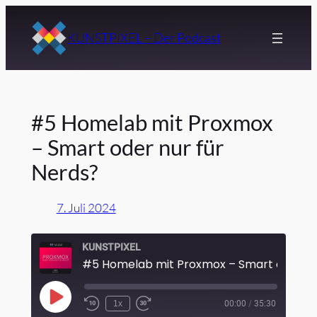
Zum
Inhalt
KUNSTPIXEL – Der Podcast
springen
#5 Homelab mit Proxmox
– Smart oder nur für
Nerds?
7. Juli 2024
KUNSTPIXEL
Play
1x
00:00
/
35:30
Episode