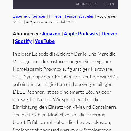
ABONNIEREN
TEILEN
Datei herunterladen
|
In neuem Fenster abspielen
|
Audiolänge:
TEILEN
35:30
|
Aufgenommen am 7. Juli 2024
Amazon
Apple Podcasts
Deezer
Spotify
Abonnieren:
Amazon
|
Apple Podcasts
|
Deezer
LINK
YouTube
|
Spotify
|
YouTube
EMBED
RSS FEED
In dieser Episode diskutieren Daniel und Marc die
Vorzüge und Herausforderungen eines eigenen
Homelabs mit Proxmox auf günstiger Hardware.
Statt Synology oder Raspberry Pis nutzen wir VMs
auf einem ausrangiertem und deswegen billigen
DELL-Rechner. Ist das eine smarte Lösung oder
nur was für Nerds? Wir sprechen über die
Einrichtung, den Einsatz von VMs und Containern,
und die flexiblen Möglichkeiten, die Proxmox
bietet. Erfahre mehr über die Hardwarekosten,
Speicheroptionen und warum wir Synology den